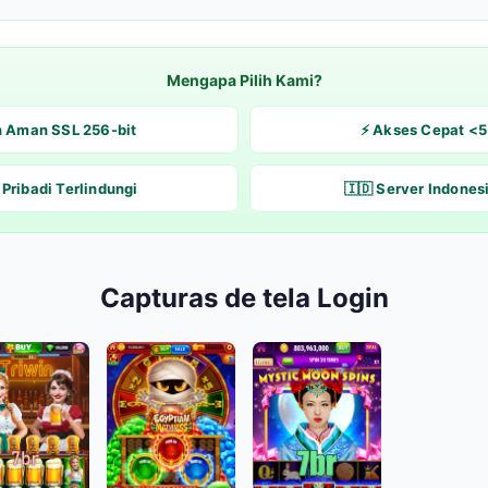
Mengapa Pilih Kami?
in Aman SSL 256-bit
⚡ Akses Cepat <5
a Pribadi Terlindungi
🇮🇩 Server Indonesi
Capturas de tela Login