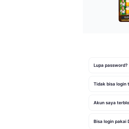
Lupa password? 
Tidak bisa login 
Akun saya terblo
Bisa login paka