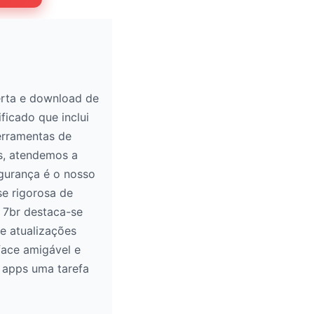
erta e download de
icado que inclui
ferramentas de
s, atendemos a
egurança é o nosso
se rigorosa de
o 7br destaca-se
e atualizações
face amigável e
s apps uma tarefa