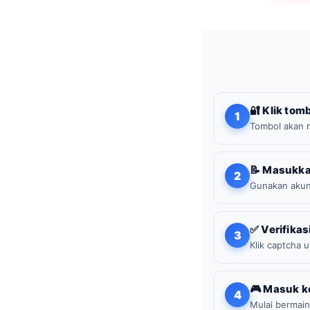
🔐 Klik tom
1
Tombol akan m
📝 Masukk
2
Gunakan akun 
✅ Verifikas
3
Klik captcha 
🎮 Masuk k
4
Mulai bermai