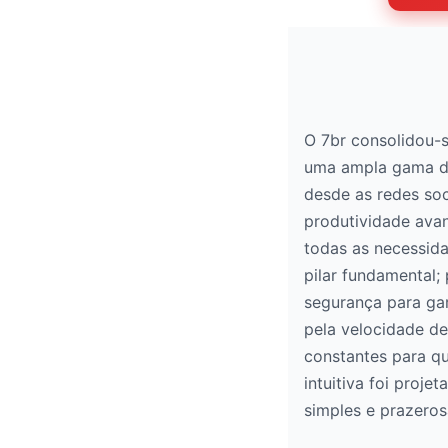
O 7br consolidou-s
uma ampla gama de 
desde as redes soc
produtividade ava
todas as necessid
pilar fundamental;
segurança para gar
pela velocidade de
constantes para qu
intuitiva foi proj
simples e prazeros