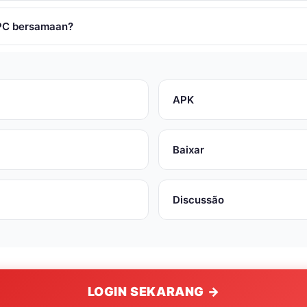
 PC bersamaan?
APK
Baixar
Discussão
LOGIN SEKARANG →