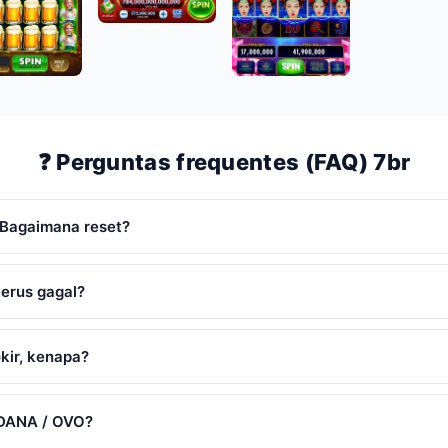
❓ Perguntas frequentes (FAQ) 7br
Bagaimana reset?
terus gagal?
kir, kenapa?
i DANA / OVO?