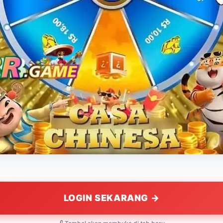
LOGIN SEKARANG →