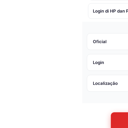
Login di HP dan
Oficial
Login
Localização