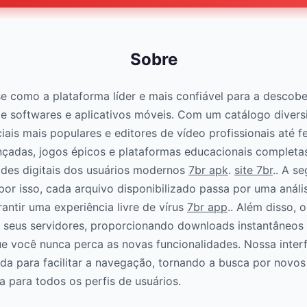
Sobre
e como a plataforma líder e mais confiável para a descob
softwares e aplicativos móveis. Com um catálogo diversif
iais mais populares e editores de vídeo profissionais até 
nçadas, jogos épicos e plataformas educacionais completa
ades digitais dos usuários modernos
7br apk
.
site 7br
.. A s
 por isso, cada arquivo disponibilizado passa por uma análi
antir uma experiência livre de vírus
7br app
.. Além disso, 
 seus servidores, proporcionando downloads instantâneos 
e você nunca perca as novas funcionalidades. Nossa inter
etada para facilitar a navegação, tornando a busca por novo
a para todos os perfis de usuários.