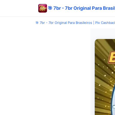
🎯 7br - 7br Original Para Bras
🎯 7br - 7br Original Para Brasileiros | Pix Cashbac