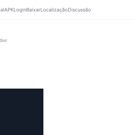
ial
APK
Login
Baixar
Localização
Discussão
Slot