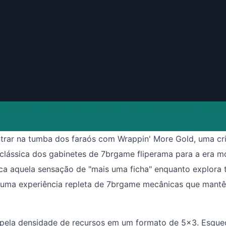
ntrar na tumba dos faraós com Wrappin' More Gold, uma cr
 clássica dos gabinetes de 7brgame fliperama para a era m
a aquela sensação de "mais uma ficha" enquanto explora t
ga uma experiência repleta de 7brgame mecânicas que mant
 pela densidade de recursos em um formato de 5×3. Esque