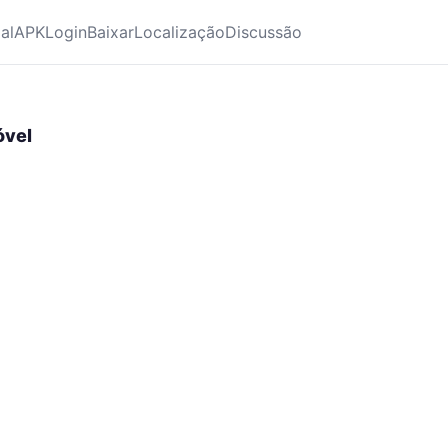
ial
APK
Login
Baixar
Localização
Discussão
óvel