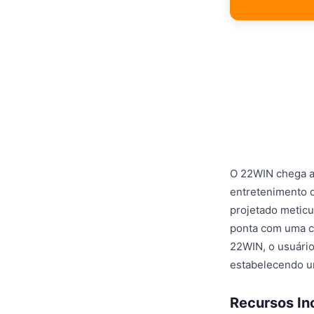
O 22WIN chega ao
entretenimento d
projetado meticu
ponta com uma cu
22WIN, o usuário
estabelecendo um
Recursos In