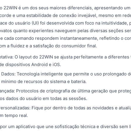
o 22WIN é um dos seus maiores diferenciais, apresentando um
corde e uma estabilidade de conexão invejável, mesmo em red
face do usuário (UI) foi desenvolvida com foco na intuitividade,
novatos quanto experientes naveguem pelas diversas seções se
la e cada comando respondem instantaneamente, refletindo o c
m a fluidez e a satisfação do consumidor final.
ptativa: O layout do 22WIN se ajusta perfeitamente a diferentes
de dispositivos Android e iOS.
 Dados: Tecnologia inteligente que permite o uso prolongado d
mínimo de recursos do sistema e bateria.
nçada: Protocolos de criptografia de última geração que prote
 os dados do usuário em todas as sessões.
Personalizadas: Fique por dentro de todas as novidades e atual
m tempo real.
por um aplicativo que une sofisticação técnica e diversão sem 