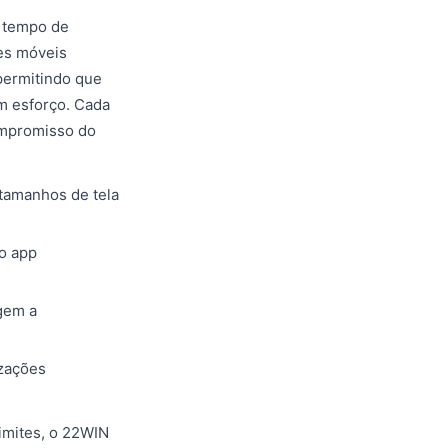
 tempo de
es móveis
 permitindo que
m esforço. Cada
ompromisso do
 tamanhos de tela
o app
gem a
izações
limites, o 22WIN